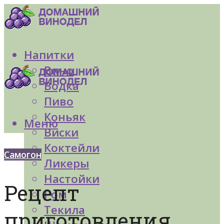
Напитки
Вино
Водка
Пиво
Коньяк
Меню
Виски
Коктейли
Самогон
Ликеры
Настойки
Рецепт
Ром
Текила
приготовления