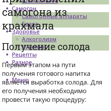
Шампанское
Самогон
самогона из
Самогонные аппараты
крахмала
Брага
Здоровье
Алкоголизм
Получение солода
Курение
Рецепты
Разное
Первым этапом на пути
получения готового напитка
Меню
является выработка солода. Для
его получения необходимо
провести такую процедуру: