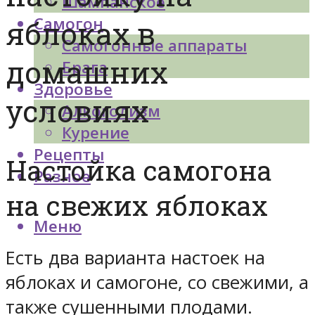
Шампанское
Самогон
яблоках в
Самогонные аппараты
домашних
Брага
Здоровье
условиях
Алкоголизм
Курение
Рецепты
Настойка самогона
Разное
на свежих яблоках
Меню
Есть два варианта настоек на
яблоках и самогоне, со свежими, а
также сушенными плодами.