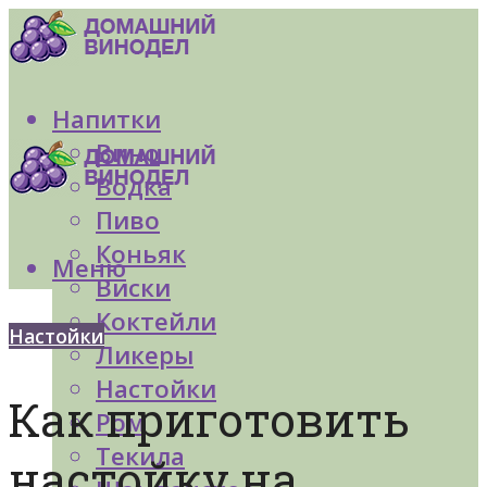
Напитки
Вино
Водка
Пиво
Коньяк
Меню
Виски
Коктейли
Настойки
Ликеры
Настойки
Как приготовить
Ром
Текила
настойку на