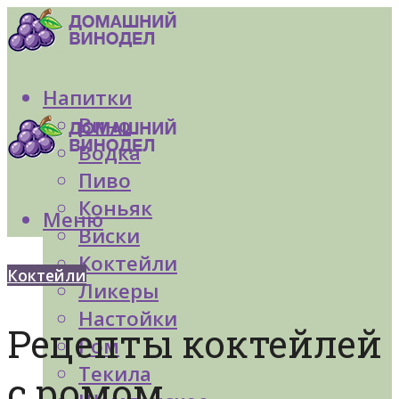
Напитки
Вино
Водка
Пиво
Коньяк
Меню
Виски
Коктейли
Коктейли
Ликеры
Настойки
Рецепты коктейлей
Ром
Текила
с ромом