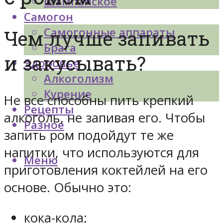
Шампанское
Самогон
Самогонные аппараты
Чем лучше запивать
Брага
и закусывать?
Здоровье
Алкоголизм
Курение
Не все способны пить крепкий
Рецепты
алкоголь, не запивая его. Чтобы
Разное
запить ром подойдут те же
напитки, что используются для
Меню
приготовления коктейлей на его
основе. Обычно это:
кока-кола;