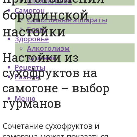
Шампанское
Самогон
бородинской
Самогонные аппараты
настойки
Брага
Здоровье
Алкоголизм
Настойки из
Курение
Рецепты
сухофруктов на
Разное
самогоне – выбор
Меню
гурманов
Сочетание сухофруктов и
самогона может показаться