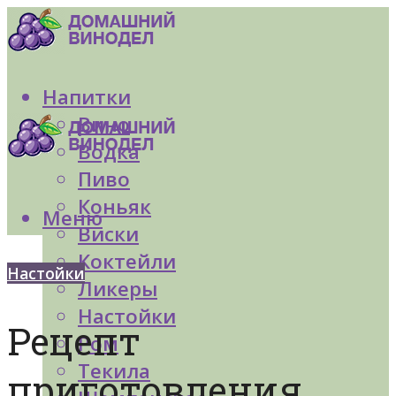
Напитки
Вино
Водка
Пиво
Коньяк
Меню
Виски
Коктейли
Настойки
Ликеры
Настойки
Рецепт
Ром
Текила
приготовления