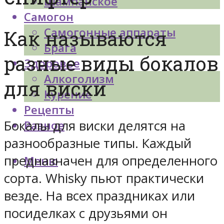
Шампанское
Самогон
Самогонные аппараты
Как называются
Брага
разные виды бокалов
Здоровье
Алкоголизм
для виски
Курение
Рецепты
Бокалы для виски делятся на
Разное
разнообразные типы. Каждый
предназначен для определенного
Меню
сорта. Whisky пьют практически
везде. На всех праздниках или
посиделках с друзьями он