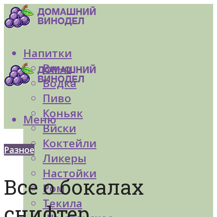
Напитки
Вино
Водка
Пиво
Коньяк
Меню
Виски
Коктейли
Разное
Ликеры
Настойки
Все о бокалах
Ром
Текила
снифтер