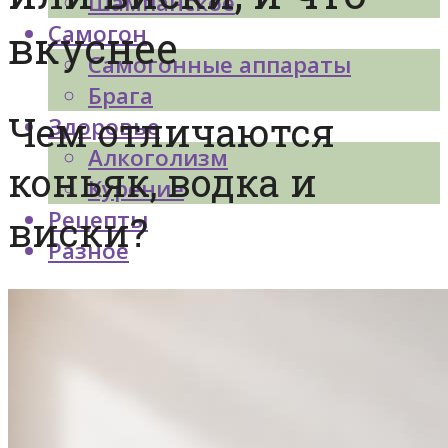
Шампанское
Самогон
вкуснее
Самогонные аппараты
Брага
Чем отличаются
Здоровье
Алкоголизм
коньяк, водка и
Курение
Рецепты
виски?
Разное
Меню