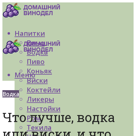
Напитки
Вино
Водка
Пиво
Коньяк
Меню
Виски
Коктейли
Водка
Ликеры
Настойки
Что лучше, водка
Ром
Текила
или виски, и что