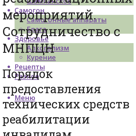
Шампанское
Самогон
мероприятий.
Самогонные аппараты
Сотрудничество с
Брага
Здоровье
МНПЦН
Алкоголизм
Курение
Рецепты
Порядок
Разное
предоставления
Меню
технических средств
реабилитации
инвалидам