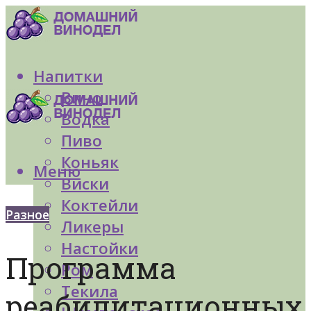
Напитки
Вино
Водка
Пиво
Коньяк
Меню
Виски
Коктейли
Разное
Ликеры
Настойки
Программа
Ром
Текила
реабилитационных