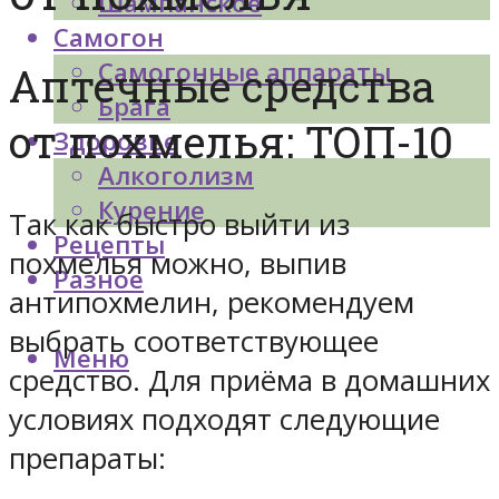
Шампанское
Самогон
Самогонные аппараты
Аптечные средства
Брага
от похмелья: ТОП-10
Здоровье
Алкоголизм
Курение
Так как быстро выйти из
Рецепты
похмелья можно, выпив
Разное
антипохмелин, рекомендуем
выбрать соответствующее
Меню
средство. Для приёма в домашних
условиях подходят следующие
препараты: