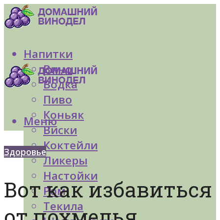
Напитки
Вино
Водка
Пиво
Коньяк
Меню
Виски
Коктейли
Здоровье
Ликеры
Настойки
Вот как избавиться
Ром
Текила
от похмелья