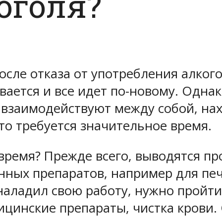
коголя?
после отказа от употребления алко
ается и все идет по-новому. Однако
о взаимодействуют между собой, нах
то требуется значительное время.
 время? Прежде всего, выводятся п
нных препаратов, например для печ
наладил свою работу, нужно пройт
ицинские препараты, чистка крови.