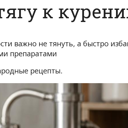
тягу к курен
ти важно не тянуть, а быстро изба
ми препаратами
ародные рецепты.