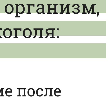
 организм,
коголя:
ме после