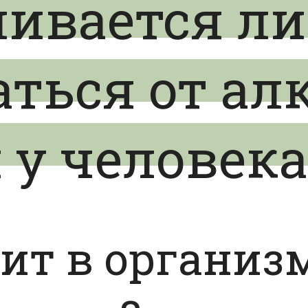
ивается ли
аться от ал
 у человека
ит в организ