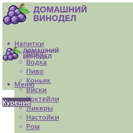
Напитки
Вино
Водка
Пиво
Коньяк
Меню
Виски
Коктейли
Курение
Ликеры
Настойки
Ром