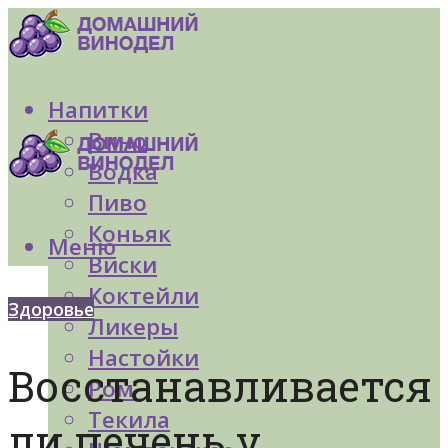
Напитки
Вино
Водка
Пиво
Коньяк
Меню
Виски
Коктейли
Здоровье
Ликеры
Настойки
Восстанавливается
Ром
Текила
ли печень у