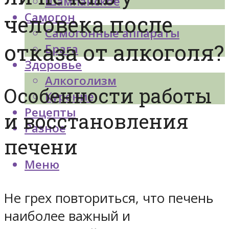
Шампанское
Самогон
человека после
Самогонные аппараты
отказа от алкоголя?
Брага
Здоровье
Алкоголизм
Особенности работы
Курение
Рецепты
и восстановления
Разное
печени
Меню
Не грех повториться, что печень
наиболее важный и