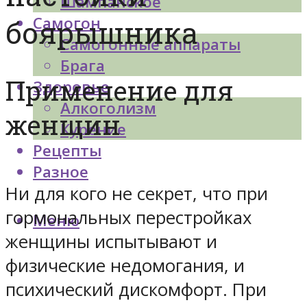
Шампанское
Самогон
боярышника
Самогонные аппараты
Брага
Применение для
Здоровье
Алкоголизм
женщин
Курение
Рецепты
Разное
Ни для кого не секрет, что при
гормональных перестройках
Меню
женщины испытывают и
физические недомогания, и
психический дискомфорт. При