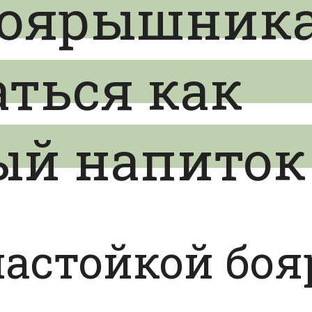
боярышника
ться как
ый напиток
настойкой бо