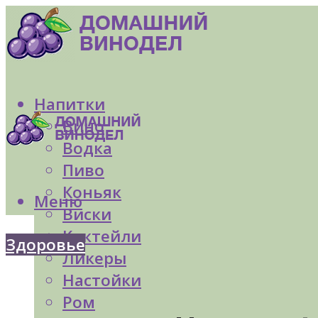
Напитки
Вино
Водка
Пиво
Коньяк
Меню
Виски
Коктейли
Здоровье
Ликеры
Настойки
Ром