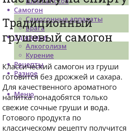
Шампанское
Самогон
Самогонные аппараты
Традиционный
Брага
грушевый самогон
Здоровье
Алкоголизм
Курение
Рецепты
Классический самогон из груши
Разное
готовится без дрожжей и сахара.
Для качественного ароматного
Меню
напитка понадобятся только
свежие сочные груши и вода.
Готового продукта по
классическому рецепту получится