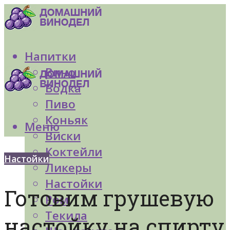
Напитки
Вино
Водка
Пиво
Коньяк
Меню
Виски
Коктейли
Настойки
Ликеры
Настойки
Готовим грушевую
Ром
Текила
настойку на спирту