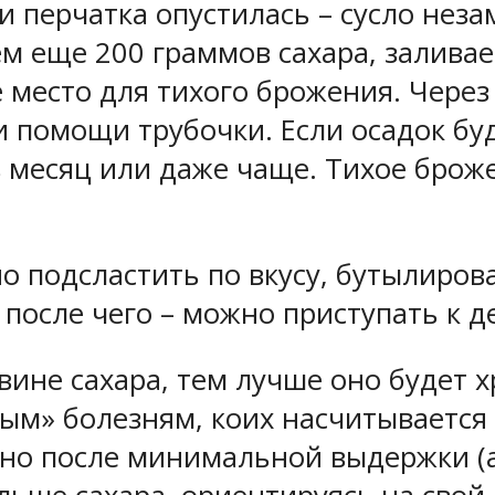
и перчатка опустилась – сусло нез
 еще 200 граммов сахара, заливаем
 место для тихого брожения. Чере
ри помощи трубочки. Если осадок б
в месяц или даже чаще. Тихое броже
но подсластить по вкусу, бутылиров
после чего – можно приступать к д
 вине сахара, тем лучше оно будет 
м» болезням, коих насчитывается ч
ино после минимальной выдержки (