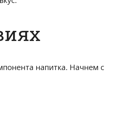
вкус.
виях
мпонента напитка. Начнем с