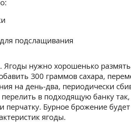
о:
ки
в для подслащивания
о. Ягоды нужно хорошенько размят
обавить 300 граммов сахара, перем
ия на день-два, периодически сбив
 перелить в подходящую банку так, 
ли перчатку. Бурное брожение будет
актеристик ягоды.