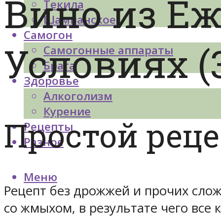
Вино из Е
Текила
Шампанское
Самогон
Условиях (
Самогонные аппараты
Брага
Здоровье
Алкоголизм
Курение
Простой реце
Рецепты
Разное
Меню
Рецепт без дрожжей и прочих слож
со жмыхом, в результате чего все