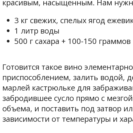
красивым, насыщенным. Нам нужн
3 кг свежих, спелых ягод ежеви
1 литр воды
500 г сахара + 100-150 граммо
Готовится такое вино элементарн
приспособлением, залить водой, д
марлей кастрюльке для забраживан
забродившее сусло прямо с мезгой
объема, и поставить под затвор и
зависимости от температуры и хар