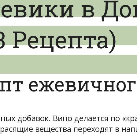
жевики в Д
3 Рецепта)
пт ежевичног
ных добавок. Вино делается по «кр
 красящие вещества переходят в нап