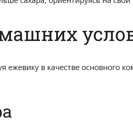
ьше сахара, ориентируясь на свой 
омашних усло
я ежевику в качестве основного ко
ра