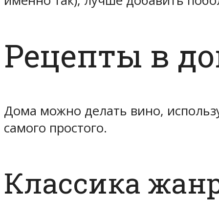
именно так), лучше добавить побол
Рецепты в д
Дома можно делать вино, использу
самого простого.
Классика жан