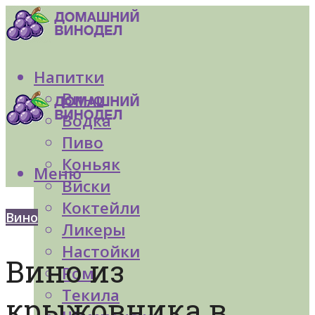
Напитки
Вино
Водка
Пиво
Коньяк
Меню
Виски
Коктейли
Вино
Ликеры
Настойки
Вино из
Ром
Текила
крыжовника в