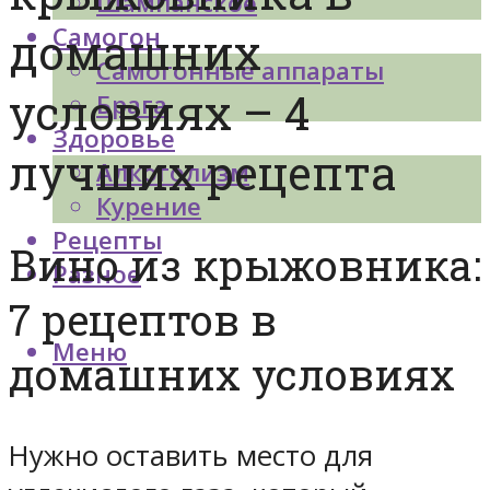
Шампанское
Самогон
домашних
Самогонные аппараты
условиях – 4
Брага
Здоровье
лучших рецепта
Алкоголизм
Курение
Рецепты
Вино из крыжовника:
Разное
7 рецептов в
Меню
домашних условиях
Нужно оставить место для