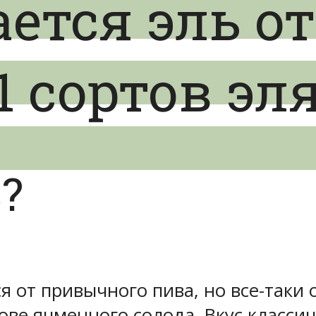
ется эль от
1 сортов эл
?
я от привычного пива, но все-таки о
ове ячменного солода. Вкус класси