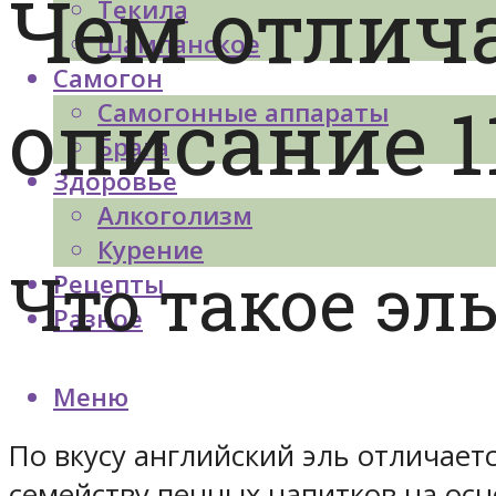
Чем отлича
Текила
Шампанское
Самогон
описание 1
Самогонные аппараты
Брага
Здоровье
Алкоголизм
Курение
Что такое эль
Рецепты
Разное
Меню
По вкусу английский эль отличаетс
семейству пенных напитков на осн