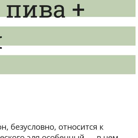
 пива +
я
н, безусловно, относится к
ческого эля особенный — в нем