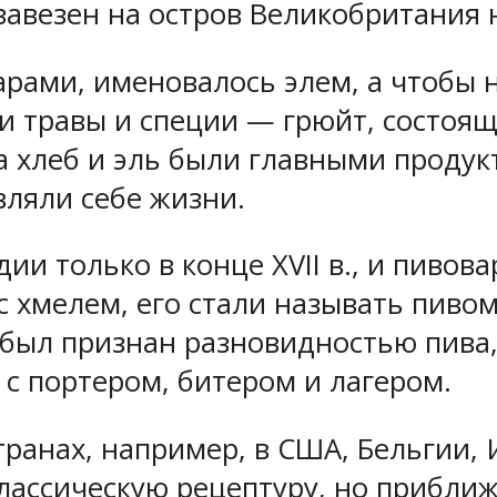
 завезен на остров Великобритания 
арами, именовалось элем, а чтобы 
ли травы и специи — грюйт, состоя
ека хлеб и эль были главными про
вляли себе жизни.
ии только в конце XVII в., и пивова
 хмелем, его стали называть пивом
e был признан разновидностью пива
 с портером, битером и лагером.
транах, например, в США, Бельгии,
классическую рецептуру, но прибли