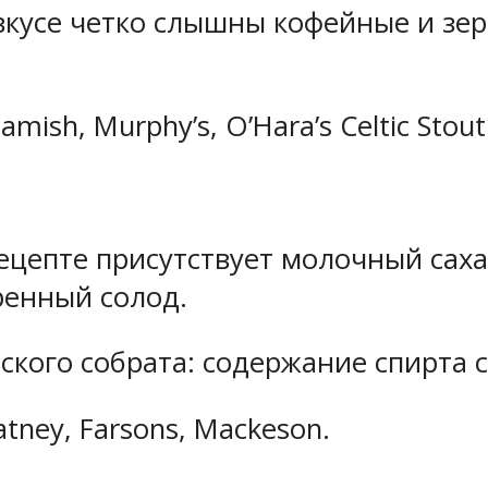
о вкусе четко слышны кофейные и зе
ish, Murphy’s, O’Hara’s Celtic Stout
рецепте присутствует молочный сах
ренный солод.
ского собрата: содержание спирта с
ney, Farsons, Mackeson.