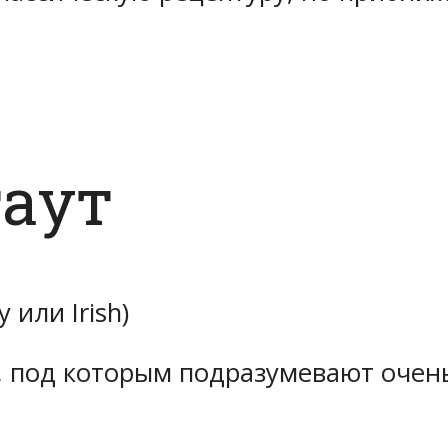
таут
 или Irish)
, под которым подразумевают очен