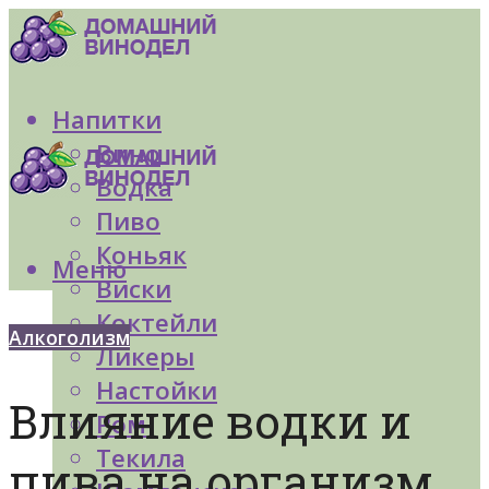
Напитки
Вино
Водка
Пиво
Коньяк
Меню
Виски
Коктейли
Алкоголизм
Ликеры
Настойки
Влияние водки и
Ром
Текила
пива на организм