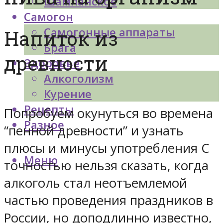
Шампанское
Самогон
Самогонные аппараты
Напиток из
Брага
древности
Здоровье
Алкоголизм
Курение
Рецепты
Попробуем окунуться во времена
Разное
“пенной древности” и узнать
плюсы и минусы употребления С
Меню
точностью нельзя сказать, когда
алкоголь стал неотъемлемой
частью проведения праздников в
России, но доподлинно известно,