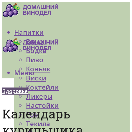
Напитки
Вино
Водка
Пиво
Коньяк
Меню
Виски
Коктейли
Здоровье
Ликеры
Настойки
Календарь
Ром
Текила
курильщика