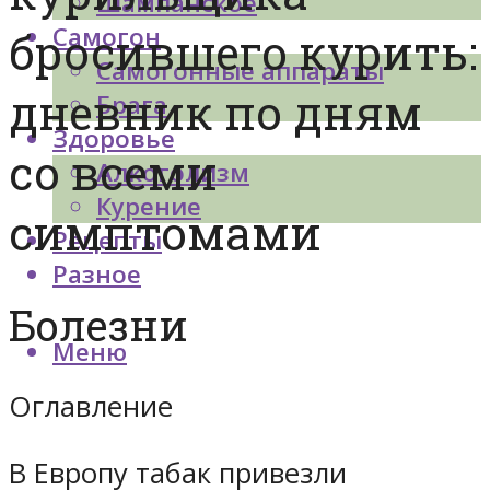
Шампанское
Самогон
бросившего курить:
Самогонные аппараты
дневник по дням
Брага
Здоровье
со всеми
Алкоголизм
Курение
симптомами
Рецепты
Разное
Болезни
Меню
Оглавление
В Европу табак привезли