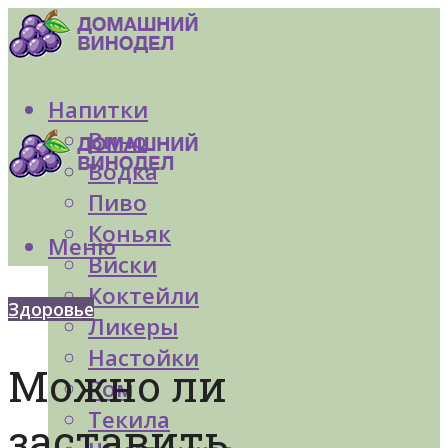
Напитки
Вино
Водка
Пиво
Коньяк
Меню
Виски
Коктейли
Здоровье
Ликеры
Настойки
Можно ли
Ром
Текила
заставить