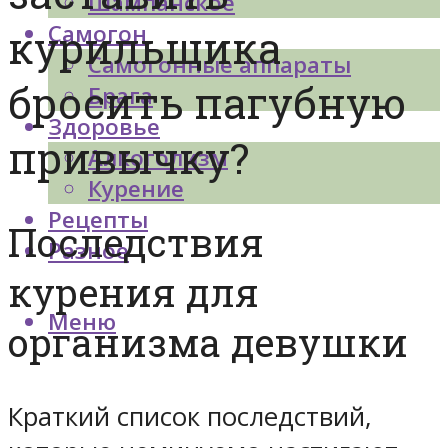
Шампанское
Самогон
курильщика
Самогонные аппараты
бросить пагубную
Брага
Здоровье
привычку?
Алкоголизм
Курение
Рецепты
Последствия
Разное
курения для
Меню
организма девушки
Краткий список последствий,