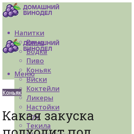
Напитки
Вино
Водка
Пиво
Коньяк
Меню
Виски
Коктейли
Коньяк
Ликеры
Настойки
Какая закуска
Ром
Текила
подходит под