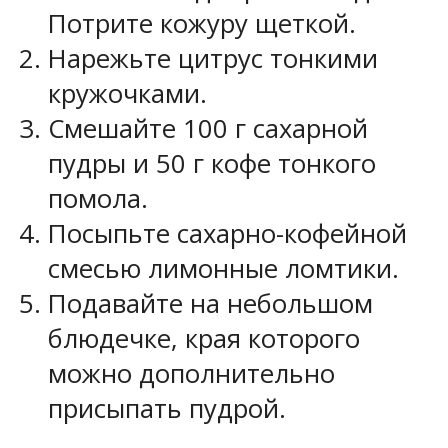
Потрите кожуру щеткой.
Нарежьте цитрус тонкими
кружочками.
Смешайте 100 г сахарной
пудры и 50 г кофе тонкого
помола.
Посыпьте сахарно-кофейной
смесью лимонные ломтики.
Подавайте на небольшом
блюдечке, края которого
можно дополнительно
присыпать пудрой.