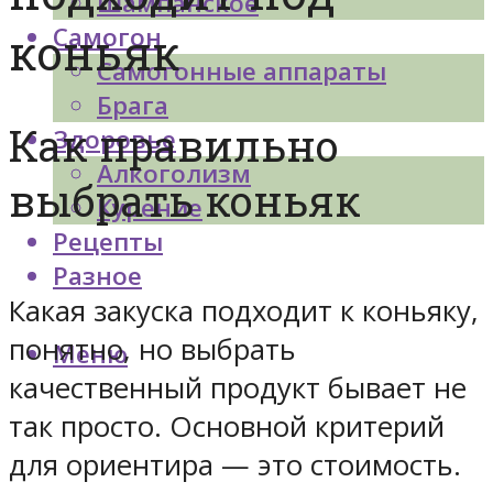
Шампанское
Самогон
коньяк
Самогонные аппараты
Брага
Как правильно
Здоровье
Алкоголизм
выбрать коньяк
Курение
Рецепты
Разное
Какая закуска подходит к коньяку,
понятно, но выбрать
Меню
качественный продукт бывает не
так просто. Основной критерий
для ориентира — это стоимость.