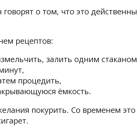
говорят о том, что это действенны
нем рецептов:
мельчить, залить одним стаканом 
минут,
затем процедить,
закрывающуюся ёмкость.
елания покурить. Со временем это
сигарет.