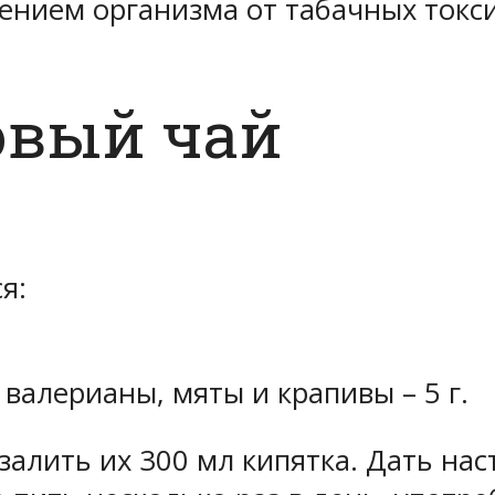
ением организма от табачных токс
вый чай
я:
 валерианы, мяты и крапивы – 5 г.
алить их 300 мл кипятка. Дать наст