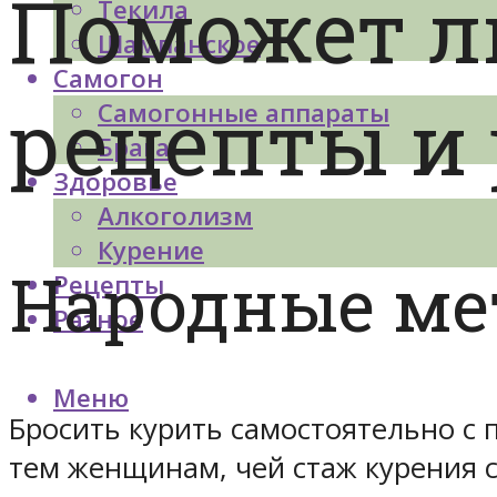
Поможет ли
Текила
Шампанское
Самогон
рецепты и
Самогонные аппараты
Брага
Здоровье
Алкоголизм
Курение
Народные ме
Рецепты
Разное
Меню
Бросить курить самостоятельно с
тем женщинам, чей стаж курения с