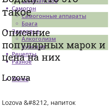
Шампанское
Самогон
такое
Самогонные аппараты
Брага
Описание
Здоровье
Алкоголизм
популярных марок и
Курение
Рецепты
цена на них
Разное
Lozova
Меню
Lozova &#8212, напиток