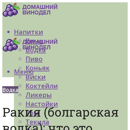
Напитки
Вино
Водка
Пиво
Коньяк
Меню
Виски
Коктейли
Водка
Ликеры
Настойки
Ракия (болгарская
Ром
Текила
водка): что это