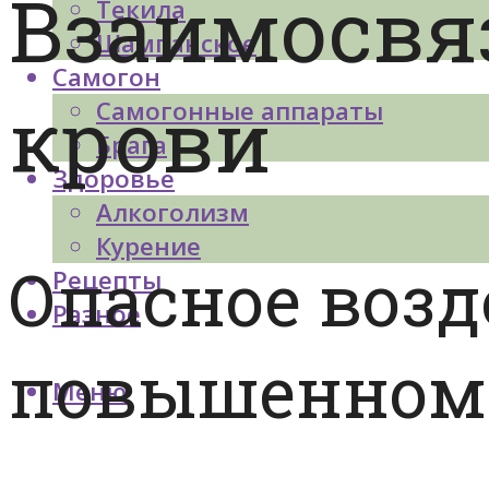
Взаимосвяз
Текила
Шампанское
Самогон
крови
Самогонные аппараты
Брага
Здоровье
Алкоголизм
Курение
Опасное возд
Рецепты
Разное
повышенном 
Меню