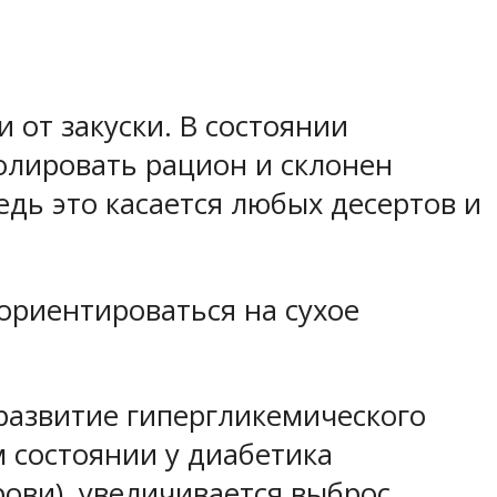
 от закуски. В состоянии
олировать рацион и склонен
дь это касается любых десертов и
ориентироваться на сухое
развитие гипергликемического
м состоянии у диабетика
ви), увеличивается выброс