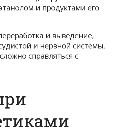
 этанолом и продуктами его
 переработка и выведение,
судистой и нервной системы,
сложно справляться с
при
етиками