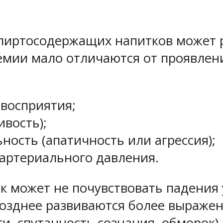
пиртосодержащих напитков может р
емии мало отличаются от проявлени
 восприятия;
вость);
ость (апатичность или агрессия);
артериального давления.
к может не почувствовать падения 
Позднее развиваются более выраже
и, спутанность сознания, обморок)