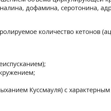
алина, дофамина, серотонина, адр
тролируемое количество кетонов (а
испусканием);
окружением;
ыханием Куссмауля) с характерным