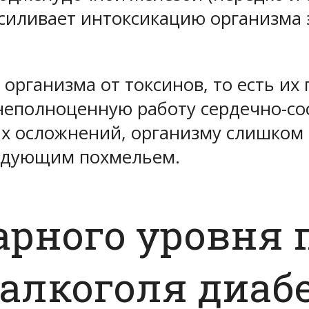
усиливает интоксикацию организма
организма от токсинов, то есть их
неполноценную работу сердечно-со
их осложнений, организму слишком 
едующим похмельем.
арного уровня 
 алкоголя диаб