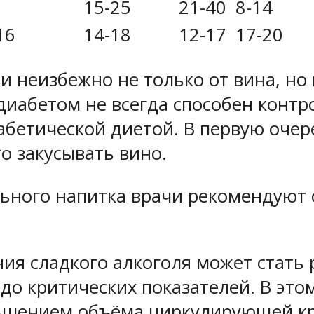
15-25
21-40
8-14
16
14-18
12-17
17-20
 неизбежно не только от вина, но и
диабетом не всегда способен контр
бетической диетой. В первую очере
о закусывать вино.
льного напитка врачи рекомендуют 
ия сладкого алкоголя может стать 
 до критических показателей. В это
ьшением объёма циркулирующей кро