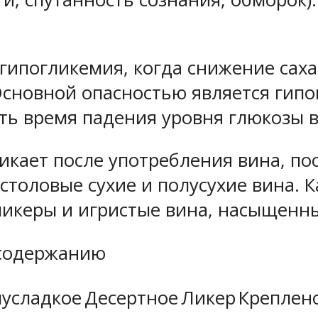
 гипогликемия, когда снижение саха
Основной опасностью является гипо
ть время падения уровня глюкозы 
кает после употребления вина, поск
толовые сухие и полусухие вина. 
ликеры и игристые вина, насыщенны
 содержанию
усладкое
Десертное
Ликер
Креплен