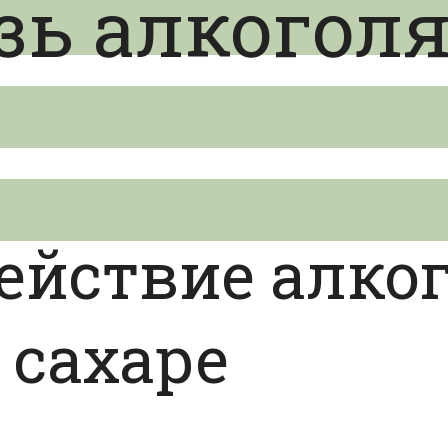
ь алкоголя 
ействие алко
сахаре