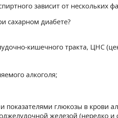
спиртного зависит от нескольких фа
ри сахарном диабете?
лудочно-кишечного тракта, ЦНС (це
ляемого алкоголя;
 показателями глюкозы в крови алк
оджелудочной железой (нередко и 