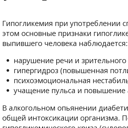
Гипогликемия при употреблении с
этом основные признаки гипоглик
выпившего человека наблюдается:
нарушение речи и зрительного
гипергидроз (повышенная потли
психоэмоциональная нестабильн
учащение пульса и повышение 
В алкогольном опьянении диабети
общей интоксикации организма. 
гипогликемического криза (судорог