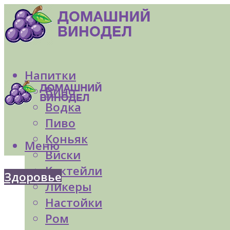
Напитки
Вино
Водка
Пиво
Коньяк
Меню
Виски
Коктейли
Здоровье
Ликеры
Настойки
Ром