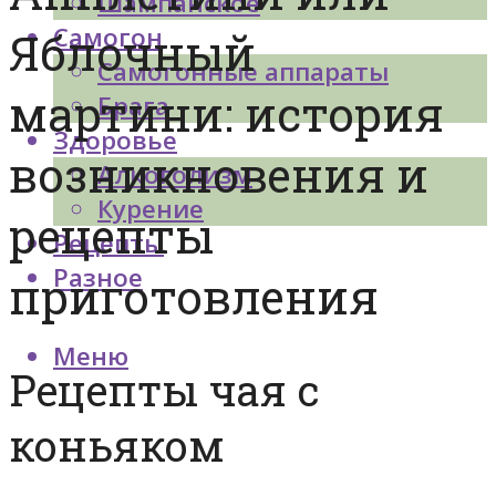
Шампанское
Самогон
Яблочный
Самогонные аппараты
мартини: история
Брага
Здоровье
возникновения и
Алкоголизм
Курение
рецепты
Рецепты
Разное
приготовления
Меню
Рецепты чая с
коньяком