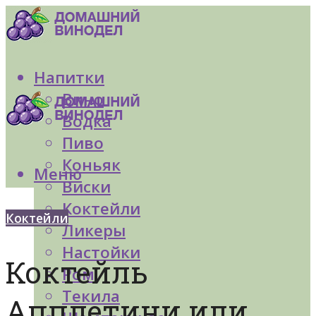
Напитки
Вино
Водка
Пиво
Коньяк
Меню
Виски
Коктейли
Коктейли
Ликеры
Настойки
Коктейль
Ром
Текила
Апплетини или