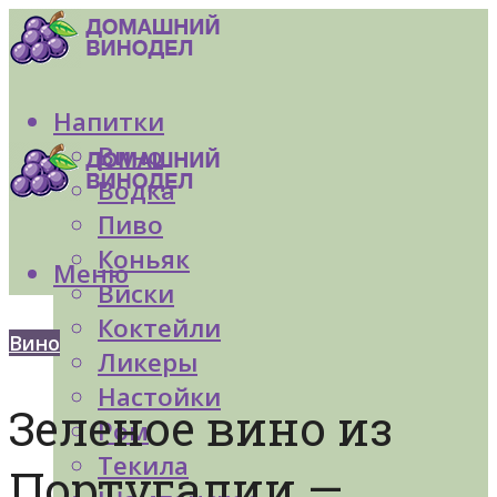
Напитки
Вино
Водка
Пиво
Коньяк
Меню
Виски
Коктейли
Вино
Ликеры
Настойки
Зеленое вино из
Ром
Текила
Португалии —