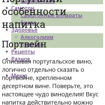
Шампанское
Самогон
особенности
Самогонные аппараты
напитка
Брага
Здоровье
Алкоголизм
Портвейн
Курение
Рецепты
Разное
Описывая португальское вино,
логично отдельно сказать о
Меню
портвейне, крепленном
десертном вине. Поверьте, это
настоящее чудо виноделия! Вкус
напитка действительно можно