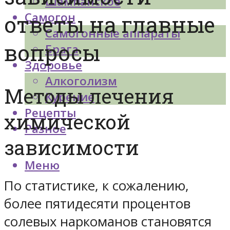
Шампанское
Самогон
ответы на главные
Самогонные аппараты
вопросы
Брага
Здоровье
Алкоголизм
Методы лечения
Курение
Рецепты
химической
Разное
зависимости
Меню
По статистике, к сожалению,
более пятидесяти процентов
солевых наркоманов становятся