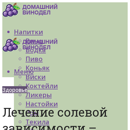
Напитки
Вино
Водка
Пиво
Коньяк
Меню
Виски
Коктейли
Здоровье
Ликеры
Настойки
Лечение солевой
Ром
Текила
зависимости –