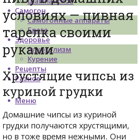
Шампанское
Самогон
условиях — пивная
Самогонные аппараты
тарелка своими
Брага
Здоровье
руками
Алкоголизм
Курение
Рецепты
Хрустящие чипсы из
Разное
куриной грудки
Меню
Домашние чипсы из куриной
грудки получаются хрустящими,
но в тоже время нежными. Они