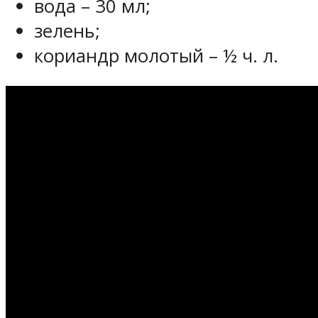
вода – 30 мл;
зелень;
кориандр молотый – ½ ч. л.