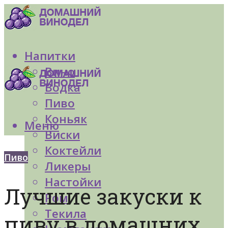
Напитки
Вино
Водка
Пиво
Коньяк
Меню
Виски
Коктейли
Пиво
Ликеры
Настойки
Лучшие закуски к
Ром
Текила
пиву в домашних