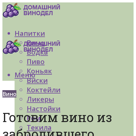
Напитки
Вино
Водка
Пиво
Коньяк
Меню
Виски
Коктейли
Вино
Ликеры
Настойки
Готовим вино из
Ром
Текила
забродившего