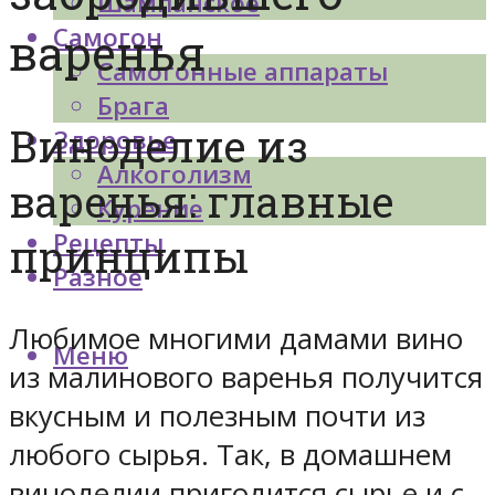
Шампанское
Самогон
варенья
Самогонные аппараты
Брага
Виноделие из
Здоровье
Алкоголизм
варенья: главные
Курение
Рецепты
принципы
Разное
Любимое многими дамами вино
Меню
из малинового варенья получится
вкусным и полезным почти из
любого сырья. Так, в домашнем
виноделии пригодится сырье и с