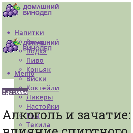
Напитки
Вино
Водка
Пиво
Коньяк
Меню
Виски
Коктейли
Здоровье
Ликеры
Настойки
Алкоголь и зачатие:
Ром
Текила
влияние спиртного