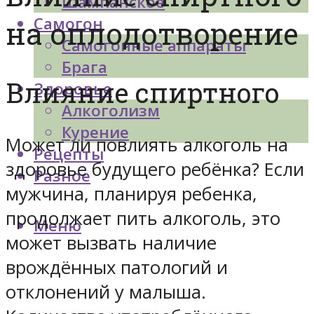
Шампанское
Самогон
на оплодотворение
Самогонные аппараты
Брага
Влияние спиртного
Здоровье
Алкоголизм
Курение
Может ли повлиять алкоголь на
Рецепты
здоровье будущего ребёнка? Если
Разное
мужчина, планируя ребенка,
продолжает пить алкоголь, это
Меню
может вызвать наличие
врождённых патологий и
отклонений у малыша.