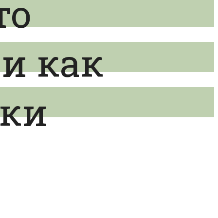
то
 и как
лки