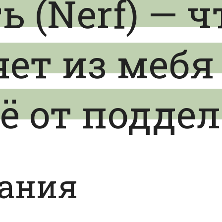
 (Nerf) — ч
ет из мебя
ё от подде
дания