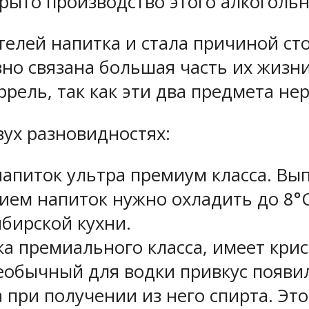
крыто производство этого алкогольн
телей напитка и стала причиной ст
вно связана большая часть их жизни
рель, так как эти два предмета не
вух разновидностях:
о напиток ультра премиум класса. В
ием напиток нужно охладить до 8°С
бирской кухни.
одка премиального класса, имеет кр
еобычный для водки привкус появил
 при получении из него спирта. Это