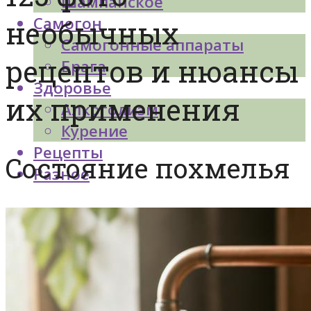
Шампанское
Самогон
необычных
Самогонные аппараты
рецептов и нюансы
Брага
Здоровье
их применения
Алкоголизм
Курение
Рецепты
Состояние похмелья
Разное
Меню