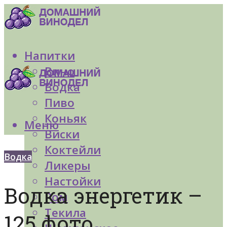
Напитки
Вино
Водка
Пиво
Коньяк
Меню
Виски
Коктейли
Водка
Ликеры
Настойки
Водка энергетик –
Ром
Текила
125 фото