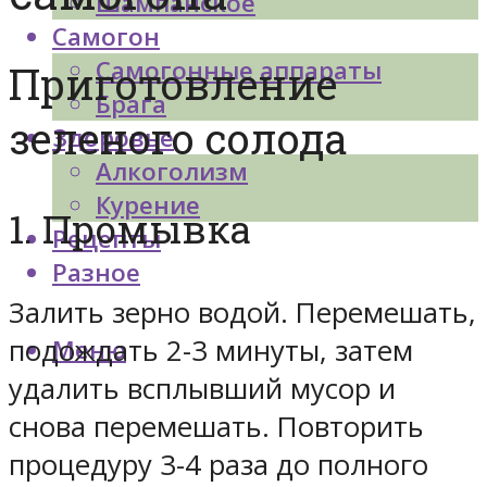
Шампанское
Самогон
Самогонные аппараты
Приготовление
Брага
зеленого солода
Здоровье
Алкоголизм
Курение
1. Промывка
Рецепты
Разное
Залить зерно водой. Перемешать,
подождать 2-3 минуты, затем
Меню
удалить всплывший мусор и
снова перемешать. Повторить
процедуру 3-4 раза до полного