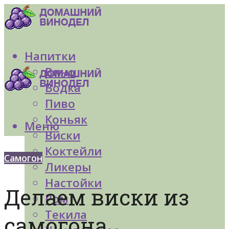
Напитки
Вино
Водка
Пиво
Коньяк
Меню
Виски
Коктейли
Самогон
Ликеры
Настойки
Делаем виски из
Ром
Текила
самогона