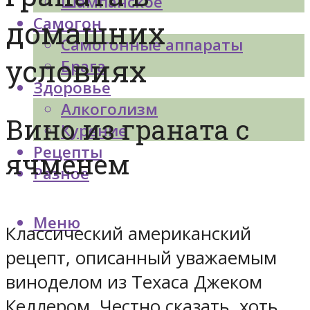
Шампанское
Самогон
домашних
Самогонные аппараты
условиях
Брага
Здоровье
Алкоголизм
Вино из граната с
Курение
Рецепты
ячменем
Разное
Меню
Классический американский
рецепт, описанный уважаемым
виноделом из Техаса Джеком
Келлером. Честно сказать, хоть