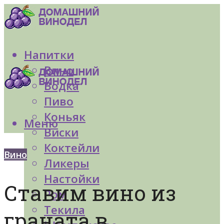
Напитки
Вино
Водка
Пиво
Коньяк
Меню
Виски
Коктейли
Вино
Ликеры
Настойки
Ставим вино из
Ром
Текила
граната в