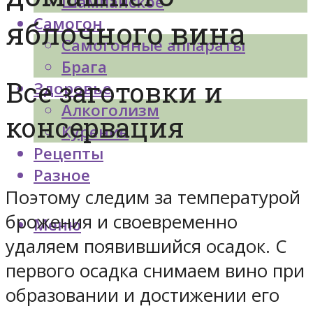
Шампанское
Самогон
яблочного вина
Самогонные аппараты
Брага
Все заготовки и
Здоровье
Алкоголизм
консервация
Курение
Рецепты
Разное
Поэтому следим за температурой
брожения и своевременно
Меню
удаляем появившийся осадок. С
первого осадка снимаем вино при
образовании и достижении его