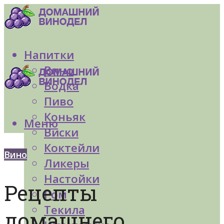
Напитки
Вино
Водка
Пиво
Коньяк
Меню
Виски
Коктейли
Вино
Ликеры
Настойки
Рецепты
Ром
Текила
домашнего