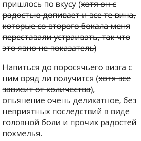
пришлось по вкусу (
хотя он с
радостью допивает и все те вина,
которые со второго бокала меня
переставали устраивать, так что
это явно не показатель)
Напиться до поросячьего визга с
ним вряд ли получится (
хотя все
зависит от количества
),
опьянение очень деликатное, без
неприятных последствий в виде
головной боли и прочих радостей
похмелья.