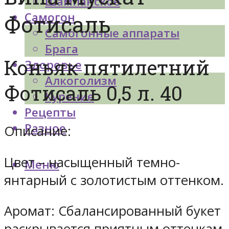
Шампанское
Самогон
Фотисаль
Самогонные аппараты
Брага
Коньяк пятилетний
Здоровье
Алкоголизм
Фотисаль 0,5 л. 40
Курение
Рецепты
Разное
Описание:
Цвет – насыщенный темно-
Меню
янтарный с золотистым оттенком.
Аромат: Сбалансированный букет
раскрывается приятным оттенкам