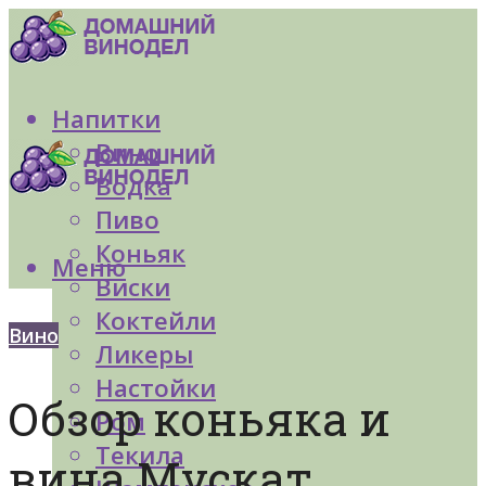
Напитки
Вино
Водка
Пиво
Коньяк
Меню
Виски
Коктейли
Вино
Ликеры
Настойки
Обзор коньяка и
Ром
Текила
вина Мускат