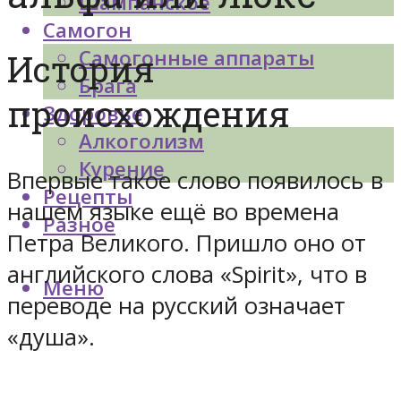
Шампанское
Самогон
Самогонные аппараты
История
Брага
происхождения
Здоровье
Алкоголизм
Курение
Впервые такое слово появилось в
Рецепты
нашем языке ещё во времена
Разное
Петра Великого. Пришло оно от
английского слова «Spirit», что в
Меню
переводе на русский означает
«душа».