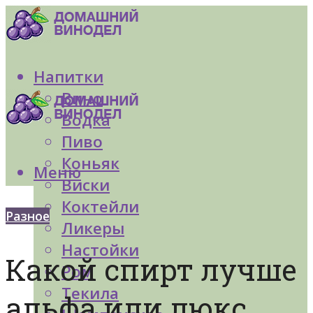
Напитки
Вино
Водка
Пиво
Коньяк
Меню
Виски
Коктейли
Разное
Ликеры
Настойки
Какой спирт лучше
Ром
Текила
альфа или люкс