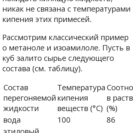
никак не связана с температурами
кипения этих примесей.
Рассмотрим классический пример
о метаноле и изоамилоле. Пусть в
куб залито сырье следующего
состава (см. таблицу).
Состав
Температура
Соотн
перегоняемой
кипения
в раст
жидкости
веществ (°C)
(%)
вода
100
86
этиловый