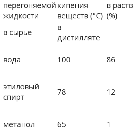
перегоняемой
кипения
в раст
жидкости
веществ (°C)
(%)
в
в сырье
дистилляте
вода
100
86
этиловый
78
12
спирт
метанол
65
1