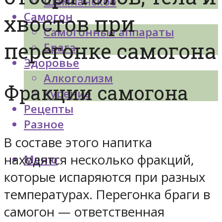
Шампанское
Самогон
хвостов при
Самогонные аппараты
перегонке самогона
Брага
Здоровье
Алкоголизм
Фракции самогона
Курение
Рецепты
Разное
В составе этого напитка
находятся несколько фракций,
Меню
которые испаряются при разных
температурах. Перегонка браги в
самогон — ответственная