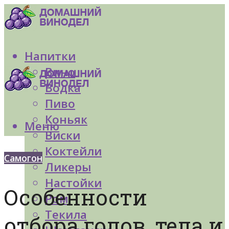
Напитки
Вино
Водка
Пиво
Коньяк
Меню
Виски
Коктейли
Самогон
Ликеры
Настойки
Особенности
Ром
Текила
отбора голов, тела и