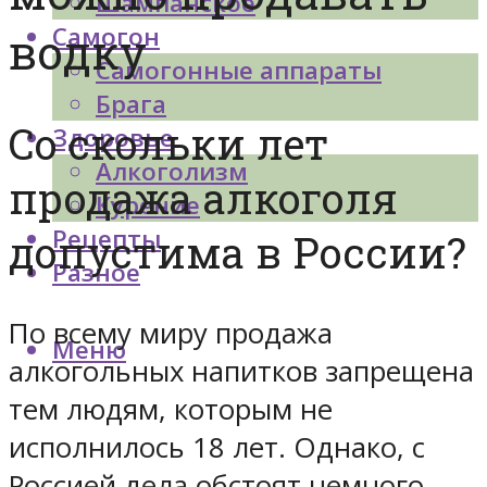
Шампанское
Самогон
водку
Самогонные аппараты
Брага
Со скольки лет
Здоровье
Алкоголизм
продажа алкоголя
Курение
Рецепты
допустима в России?
Разное
По всему миру продажа
Меню
алкогольных напитков запрещена
тем людям, которым не
исполнилось 18 лет. Однако, с
Россией дела обстоят немного