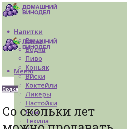
Напитки
Вино
Водка
Пиво
Коньяк
Меню
Виски
Коктейли
Водка
Ликеры
Настойки
Со скольки лет
Ром
Текила
можно продавать