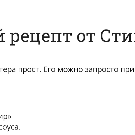
 рецепт от Сти
тера прост. Его можно запросто пр
ир»
соуса.