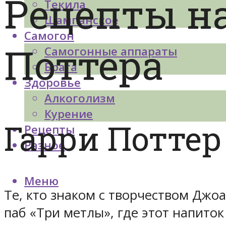
Рецепты на
Текила
Шампанское
Самогон
Поттера
Самогонные аппараты
Брага
Здоровье
Алкоголизм
Курение
Гарри Поттер
Рецепты
Разное
Меню
Те, кто знаком с творчеством Джоа
паб «Три метлы», где этот напиток