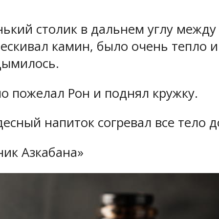
нький столик в дальнем углу между
ескивал камин, было очень тепло и
дымилось.
о пожелал Рон и поднял кружку.
есный напиток согревал все тело д
зник Азкабана»