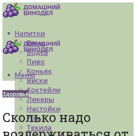
Напитки
Вино
Водка
Пиво
Коньяк
Меню
Виски
Коктейли
Здоровье
Ликеры
Настойки
Сколько надо
Ром
Текила
воздерживаться от