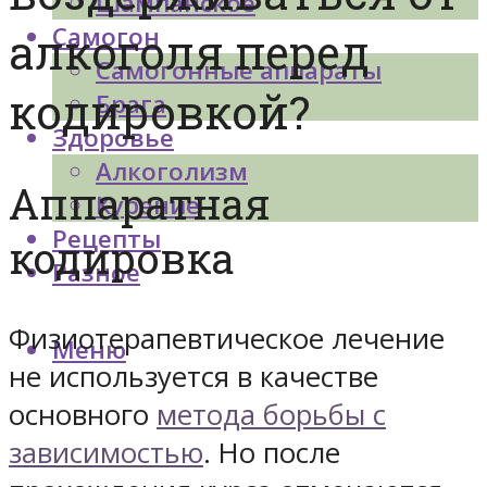
Шампанское
Самогон
алкоголя перед
Самогонные аппараты
кодировкой?
Брага
Здоровье
Алкоголизм
Аппаратная
Курение
Рецепты
кодировка
Разное
Физиотерапевтическое лечение
Меню
не используется в качестве
основного
метода борьбы с
зависимостью
. Но после