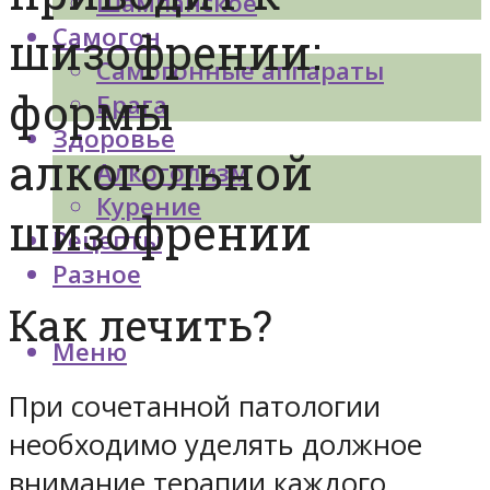
Шампанское
Самогон
шизофрении:
Самогонные аппараты
формы
Брага
Здоровье
алкогольной
Алкоголизм
Курение
шизофрении
Рецепты
Разное
Как лечить?
Меню
При сочетанной патологии
необходимо уделять должное
внимание терапии каждого