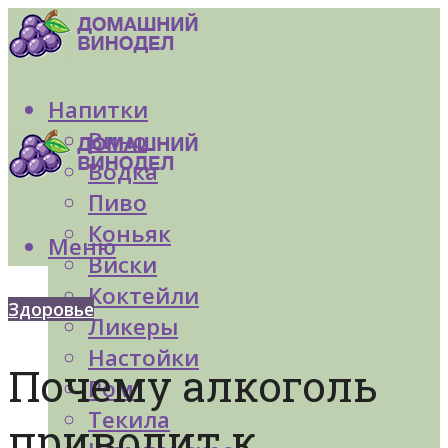
Напитки
Вино
Водка
Пиво
Коньяк
Меню
Виски
Коктейли
Здоровье
Ликеры
Настойки
Почему алкоголь
Ром
Текила
приводит к