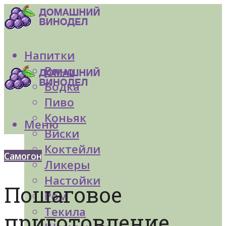
Напитки
Вино
Водка
Пиво
Коньяк
Меню
Виски
Коктейли
Самогон
Ликеры
Настойки
Пошаговое
Ром
Текила
приготовление