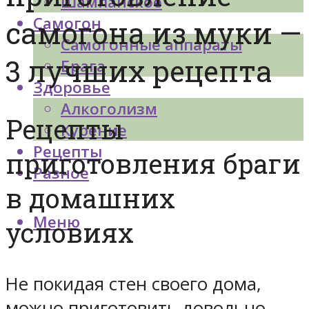
Шампанское
Самогон
самогона из муки —
Самогонные аппараты
3 лучших рецепта
Брага
Здоровье
Алкоголизм
Рецепты
Курение
Рецепты
приготовления браги
Разное
в домашних
Меню
условиях
Не покидая стен своего дома,
можно приготовить довольно