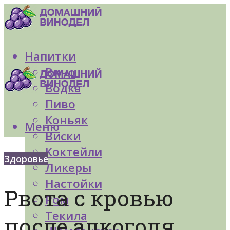
Напитки
Вино
Водка
Пиво
Коньяк
Меню
Виски
Коктейли
Здоровье
Ликеры
Настойки
Рвота с кровью
Ром
Текила
после алкоголя