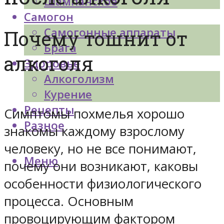
Шампанское
Самогон
Самогонные аппараты
Почему тошнит от
Брага
алкоголя
Здоровье
Алкоголизм
Курение
Рецепты
Симптомы похмелья хорошо
Разное
знакомы каждому взрослому
человеку, но не все понимают,
Меню
почему они возникают, каковы
особенности физиологического
процесса. Основным
провоцирующим фактором