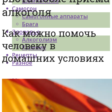
Шампанское
Самогон
алкоголя
Самогонные аппараты
Брага
Как можно помочь
Здоровье
Алкоголизм
человеку в
Курение
Рецепты
домашних условиях
Разное
Меню