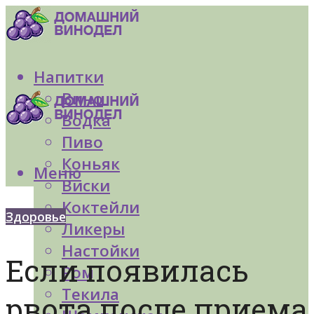
Напитки
Вино
Водка
Пиво
Коньяк
Меню
Виски
Коктейли
Здоровье
Ликеры
Настойки
Если появилась
Ром
Текила
рвота после приема