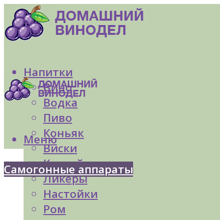
Напитки
Вино
Водка
Пиво
Коньяк
Меню
Виски
Коктейли
Самогонные аппараты
Ликеры
Настойки
Ром