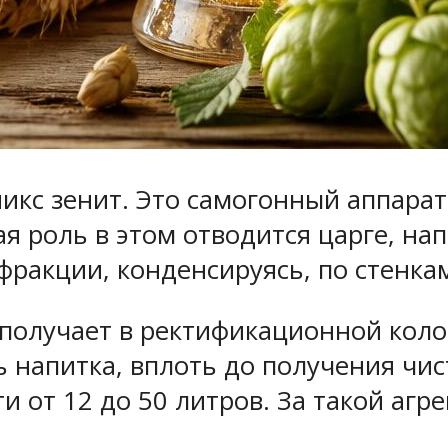
никс зенит. Это самогонный аппара
ая роль в этом отводится царге, н
фракции, конденсируясь, по стенка
олучает в ректификационной колон
ь напитка, вплоть до получения чи
 от 12 до 50 литров. За такой агре