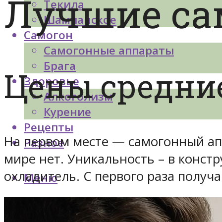
Лучшие са
Текила
Шампанское
Самогон
Самогонные аппараты
Брага
Цены средние
Здоровье
Алкоголизм
Курение
Рецепты
На первом месте — самогонный апп
Разное
мире нет. Уникальность – в конст
охладитель. С первого раза получ
Меню