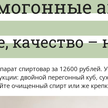
могонные 
, качество – 
арат спиртовар за 12600 рублей. У
рукции: двойной перегонный куб, с
айте очищенный спирт или же крепк