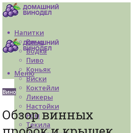
Напитки
Вино
Водка
Пиво
Коньяк
Меню
Виски
Коктейли
Вино
Ликеры
Настойки
Обзор винных
Ром
Текила
пробок и крышек