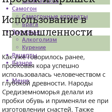
Шампанское
Самогон
Самогонные аппараты
Использование в
Брага
промышленности
Здоровье
Алкоголизм
Курение
Рецепты
Как уже говорилось ранее,
Разное
пробковая кора успешно
использовалась человечеством с
Меню
глубокой древности. Народы
Средиземноморья делали из
пробки обувь и применяли ее при
изготовлении снастей. Также