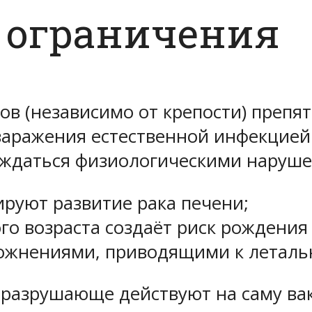
 ограничения
ов (независимо от крепости) препя
аражения естественной инфекцией 
ождаться физиологическими наруш
ируют развитие рака печени;
о возраста создаёт риск рождения
ложнениями, приводящими к леталь
разрушающе действуют на саму ва