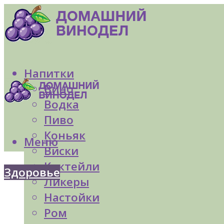
Напитки
Вино
Водка
Пиво
Коньяк
Меню
Виски
Коктейли
Здоровье
Ликеры
Настойки
Ром