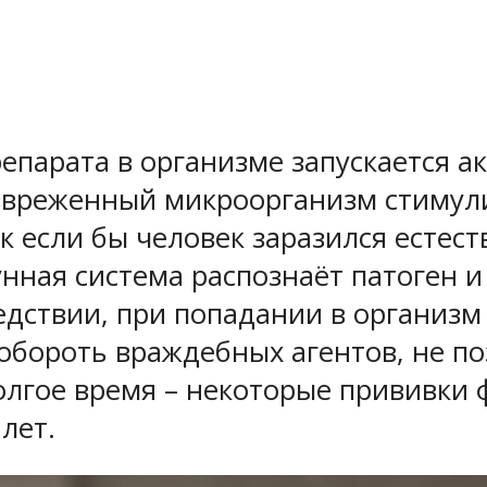
епарата в организме запускается 
звреженный микроорганизм стимули
к если бы человек заразился естест
ная система распознаёт патоген и
едствии, при попадании в организм
обороть враждебных агентов, не по
долгое время – некоторые прививк
лет.