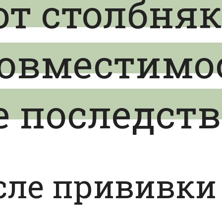
т столбняк
совместимо
 последст
сле прививки