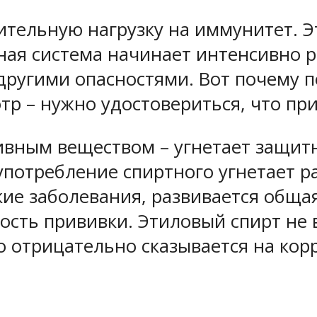
тельную нагрузку на иммунитет. Эт
ая система начинает интенсивно р
 другими опасностями. Вот почему
тр – нужно удостовериться, что пр
ивным веществом – угнетает защит
употребление спиртного угнетает 
кие заболевания, развивается обща
ность прививки. Этиловый спирт не
но отрицательно сказывается на ко