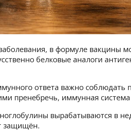
заболевания, в формуле вакцины мо
усственно белковые аналоги антиге
мунного ответа важно соблюдать п
ими пренебречь, иммунная система
оглобулины вырабатываются в нед
т защищён.