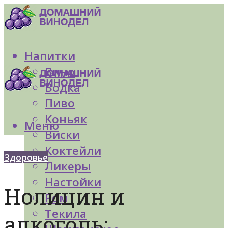
Напитки
Вино
Водка
Пиво
Коньяк
Меню
Виски
Коктейли
Здоровье
Ликеры
Настойки
Нолицин и
Ром
Текила
алкоголь: