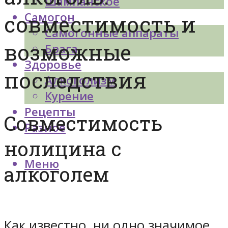
Шампанское
Самогон
совместимость и
Самогонные аппараты
возможные
Брага
Здоровье
последствия
Алкоголизм
Курение
Рецепты
Совместимость
Разное
нолицина с
Меню
алкоголем
Как известно, ни одно значимое