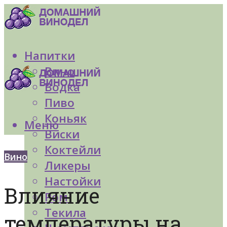
Напитки
Вино
Водка
Пиво
Коньяк
Меню
Виски
Коктейли
Вино
Ликеры
Настойки
Влияние
Ром
Текила
температуры на