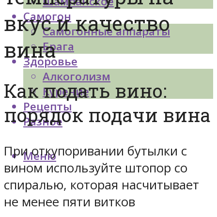
Шампанское
Самогон
вкус и качество
Самогонные аппараты
вина
Брага
Здоровье
Алкоголизм
Как подать вино:
Курение
Рецепты
порядок подачи вина
Разное
При откупоривании бутылки с
Меню
вином используйте штопор со
спиралью, которая насчитывает
не менее пяти витков