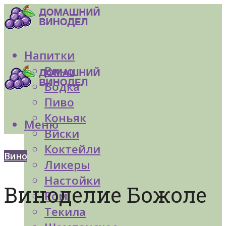
Напитки
Вино
Водка
Пиво
Коньяк
Меню
Виски
Коктейли
Вино
Ликеры
Настойки
Виноделие Божоле
Ром
Текила