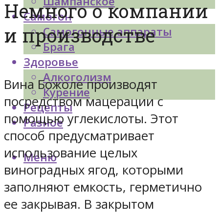
Шампанское
Немного о компании
Самогон
и производстве
Самогонные аппараты
Брага
Здоровье
Алкоголизм
Вина Божоле производят
Курение
посредством мацерации с
Рецепты
помощью углекислоты. Этот
Разное
способ предусматривает
использование целых
Меню
виноградных ягод, которыми
заполняют емкость, герметично
ее закрывая. В закрытом